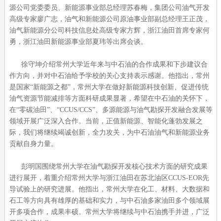
源公司党委委员、新能源事业部总经理苏春梅，集团公司油气开发
高级专家廖广志，油气和新能源公司原油事业部副总经理王正茂，
油气新能源分公司科技信息处高级专家方辉，浙江油田首席专家何
勇，浙江油田新能源事业部夏玮等出席会谈。
徐守坤介绍常州大学近年来与中石油的合作成果和下步建议合
作方向，并对中石油给予学校的关心支持表示感谢。他指出，常州
是国家“新能源之都”，常州大学在做好新能源科技创新、促进传统
油气资源节能减排等方面科研成果显著，希望在中石油的关怀下，
在“零碳油田”、“CCUS/CCS”、多源能源与油气勘探开发融合发展等
领域开展广泛深入合作。当前，正值新能源、智能化蓬勃发展之
际，我们将继续竭诚创新，全力攻关，为中石油油气和新能源业务
贡献自身力量。
彭明国围绕常州大学在油气勘探开发核心技术方面的研究成果
进行展开，着重介绍常州大学与浙江油田在苏北油区CCUS-EOR先
导试验上的研究进展。他指出，常州大学在化工、材料、大数据和
石工等方向具有雄厚的基础和实力，与中石油多家油田多个领域展
开多项合作，成果丰硕。常州大学将继续与中石油携手并进，广泛