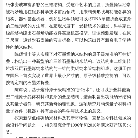
纸张变成丰富多彩的三维结构。受这种艺术的启发，折叠操纵经常
被巧妙地用在很多科学技术前沿领域，用来构筑形状与功能各异的
结构、器件甚至机器，例如生物学领域可以将DNA单链折叠成复杂
的二维形状的方法等。在宏观尺度下，受折纸术的启发，科学家已
经能够构建出石墨烯功能器件甚至机器模型。理论预测发现，在原
子尺度，通过对石墨烯的弯曲折叠，可以构筑出具有新奇电子学特
性的纳米结构。
陈辉博士等人实现了对石墨烯纳米结构的原子级精准的可控折
叠，构筑出一种新型的准三维石墨烯纳米结构。该结构由二维旋转
堆垛双层石墨烯纳米结构与一维的类碳纳米管结构组成。这项工作
在国际上首次实现了世界上最小尺寸的、原子级精准控制的、可以
按需定制的石墨烯折叠。
陈辉说，基于这种原子级精准的“折纸术”，还可以折叠其他新
型二维原子晶体材料和复杂的叠层结构，进而制备出功能纳米结构
及其量子器件，研究其新奇物理现象。这项研究对构筑量子材料和
量子器件（机器）具有重要的科学与技术上的意义。
探索新型低维碳纳米材料及其新奇物性一直是当今科技领域的
前沿科学问题之一，相关研究曾于1996年和2010年两次获得诺贝尔
奖。